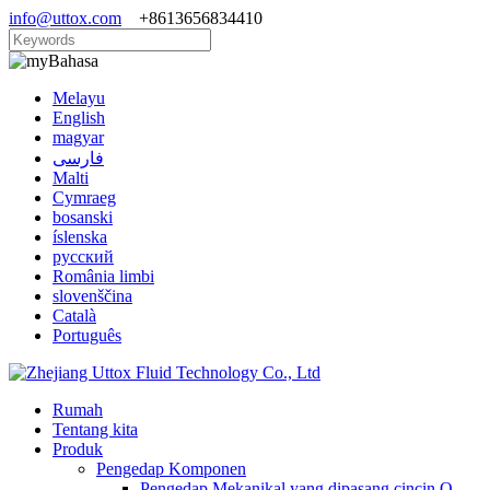
info@uttox.com
+8613656834410
Bahasa
Melayu
English
magyar
فارسی
Malti
Cymraeg
bosanski
íslenska
русский
România limbi
slovenščina
Català
Português
Rumah
Tentang kita
Produk
Pengedap Komponen
Pengedap Mekanikal yang dipasang cincin O