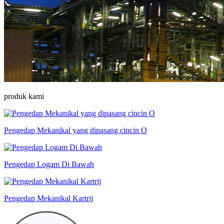
produk kami
Pengedap Mekanikal yang dipasang cincin O
Pengedap Logam Di Bawah
Pengedap Mekanikal Kartrij