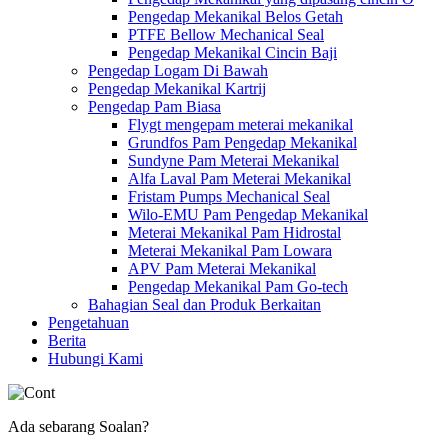
Pengedap Mekanikal Belos Getah
PTFE Bellow Mechanical Seal
Pengedap Mekanikal Cincin Baji
Pengedap Logam Di Bawah
Pengedap Mekanikal Kartrij
Pengedap Pam Biasa
Flygt mengepam meterai mekanikal
Grundfos Pam Pengedap Mekanikal
Sundyne Pam Meterai Mekanikal
Alfa Laval Pam Meterai Mekanikal
Fristam Pumps Mechanical Seal
Wilo-EMU Pam Pengedap Mekanikal
Meterai Mekanikal Pam Hidrostal
Meterai Mekanikal Pam Lowara
APV Pam Meterai Mekanikal
Pengedap Mekanikal Pam Go-tech
Bahagian Seal dan Produk Berkaitan
Pengetahuan
Berita
Hubungi Kami
Ada sebarang Soalan?